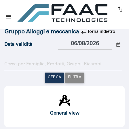
keyboard_backspace
Gruppo Alloggi e meccanica
Torna indietro
date_range
Data validità
CERCA
FILTRA
General view